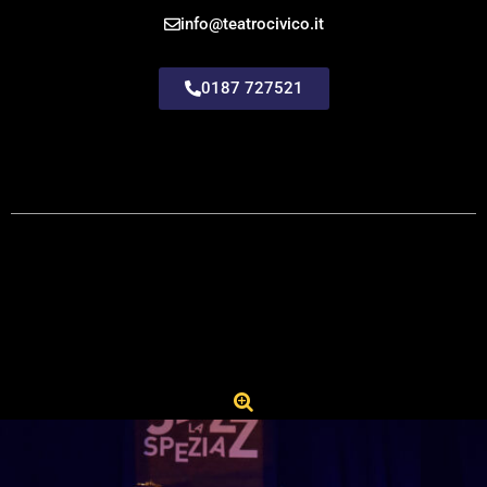
info@teatrocivico.it
0187 727521